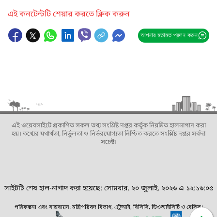
এই কনটেন্টটি শেয়ার করতে ক্লিক করুন
আপনার মতামত প্রদান করুন
এই ওয়েবসাইটে প্রকাশিত সকল তথ্য সংশ্লিষ্ট দপ্তর কর্তৃক নিয়মিত হালনাগাদ করা
হয়। তথ্যের যথার্থতা, নির্ভুলতা ও নির্ভরযোগ্যতা নিশ্চিত করতে সংশ্লিষ্ট দপ্তর সর্বদা
সচেষ্ট।
সাইটটি শেষ হাল-নাগাদ করা হয়েছে: সোমবার, ২০ জুলাই, ২০২৬ এ ১২:১৬:০৫
পরিকল্পনা এবং বাস্তবায়ন: মন্ত্রিপরিষদ বিভাগ, এটুআই, বিসিসি, ডিওআইসিটি ও বেসিস।