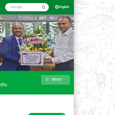
English
য়
আরও
র্টার