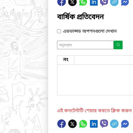
বার্ষিক প্রতিবেদন
এডভান্সড অপশনগুলো দেখান
নং
এই কনটেন্টটি শেয়ার করতে ক্লিক করুন